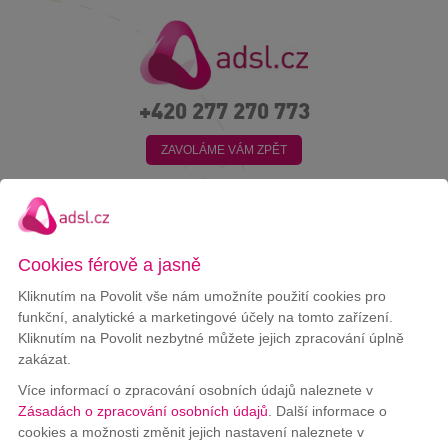
+420 277 270 773
ZAVOLÁME VÁM ZPĚT
MENU
Formulář byl úspěšně odeslán
Cookies férově a jasně
Kliknutím na Povolit vše nám umožníte použití cookies pro
funkční, analytické a marketingové účely na tomto zařízení.
Kliknutím na Povolit nezbytné můžete jejich zpracování úplně
zakázat.
Pro zákazníky
Více informací o zpracování osobních údajů naleznete v
Zásadách o zpracování osobních údajů
. Další informace o
cookies a možnosti změnit jejich nastavení naleznete v
Měření rychlosti internetu