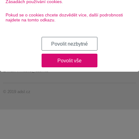
Zásadách používání cookies
.
Lokátor připojení
Pokud se o cookies chcete dozvědět více, další podrobnosti
O společnosti
najdete na tomto odkazu.
Ochrana osobních údajů
Povolit nezbytné
Kontakt
Telefon: +420277270773
Povolit vše
Dostupnost Po – Pá: 8:00 – 18:00
E-mail:
t-mobile@adsl.cz
© 2019 adsl.cz