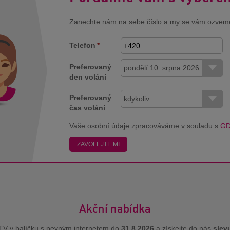
Zanechte nám na sebe číslo a my se vám ozvem
Telefon
*
Preferovaný
pondělí 10. srpna 2026
den volání
Preferovaný
kdykoliv
čas volání
Vaše osobní údaje zpracováváme v souladu s
G
ZAVOLEJTE MI
Akční nabídka
TV v balíčku s pevným internetem do
31.8.2026
a získejte do nás
slev