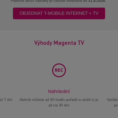
Platnost akční nabídky je časově omezena do
31.8.2026
.
OBJEDNAT T-MOBILE INTERNET + TV
Výhody Magenta TV
Nahrávání
až 7 dní
Nahrát můžete až 60 hodin pořadů a uložit si je
Vysílá
až na 30 dní
pr