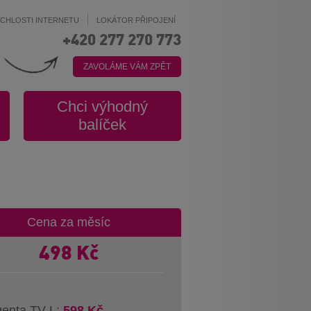
YCHLOSTI INTERNETU
LOKÁTOR PŘIPOJENÍ
+420 277 270 773
ZAVOLÁME VÁM ZPĚT
Chci výhodný
balíček
Cena za měsíc
498
Kč
enta TV L:
598 Kč