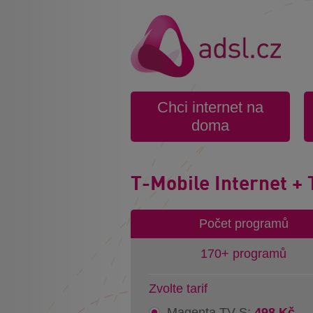
Chci internet na
doma
T-Mobile Internet + 
Počet programů
170+ programů
Zvolte tarif
Magenta TV S:
498 Kč