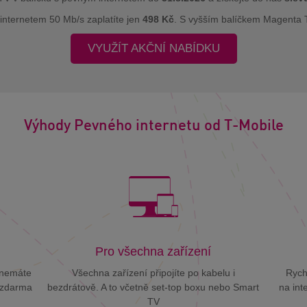
nternetem 50 Mb/s zaplatíte jen
498 Kč
. S vyšším balíčkem Magenta T
VYUŽÍT AKČNÍ NABÍDKU
Výhody Pevného internetu od T-Mobile
Pro všechna zařízení
ž nemáte
Všechna zařízení připojíte po kabelu i
Rych
e zdarma
bezdrátově. A to včetně set-top boxu nebo Smart
na int
TV