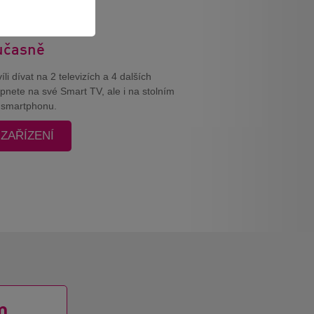
oučasně
i dívat na 2 televizích a 4 dalších
apnete na své Smart TV, ale i na stolním
o smartphonu.
 ZAŘÍZENÍ
m