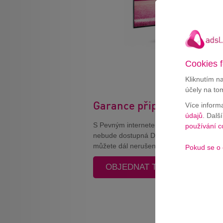
Cookies f
Kliknutím n
účely na to
Garance připojení
Více inform
údajů
. Dalš
S Pevným internetem od T-Mobile se už 
používání c
nebude dostupná DSL síť, modem se aut
můžete dál nerušeně sledovat svou Mag
Pokud se o 
OBJEDNAT TELEVIZI S INTE