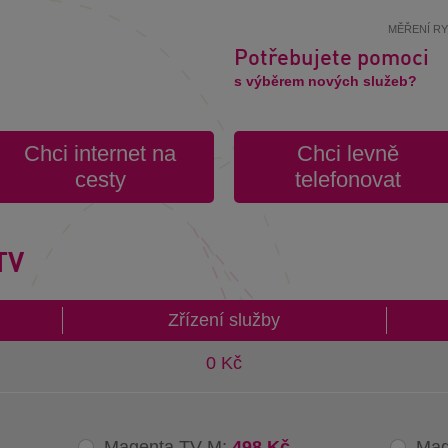
MĚŘENÍ R
Potřebujete pomoci
s výběrem nových služeb?
Chci internet na
Chci levně
cesty
telefonovat
TV
Zřízení služby
0 Kč
Magenta TV M:
498 Kč
Mag