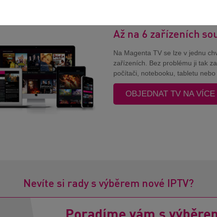
Až na 6 zařízeních s
Na Magenta TV se lze v jednu chvíl
zařízeních. Bez problému ji tak z
počítači, notebooku, tabletu neb
OBJEDNAT TV NA VÍCE
Nevíte si rady s výběrem nové IPTV?
Poradíme vám s výběre