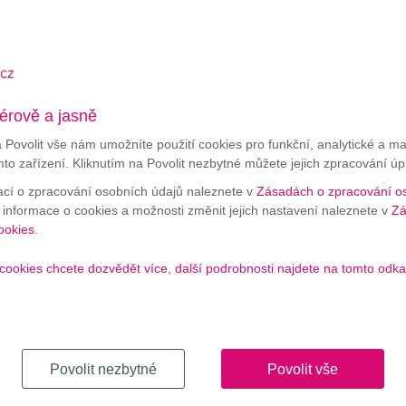
OBJEDNAT MAGENTA T
érově a jasně
a Povolit vše nám umožníte použití cookies pro funkční, analytické a m
mto zařízení. Kliknutím na Povolit nezbytné můžete jejich zpracování úp
ací o zpracování osobních údajů naleznete v
Zásadách o zpracování o
í informace o cookies a možnosti změnit jejich nastavení naleznete v
Zá
výpadků bát nemusíte. Pokud
ookies
.
omaticky přepne na LTE a vy
enta TV.
cookies chcete dozvědět více, další podrobnosti najdete na tomto odka
RNETEM
Povolit nezbytné
Povolit vše