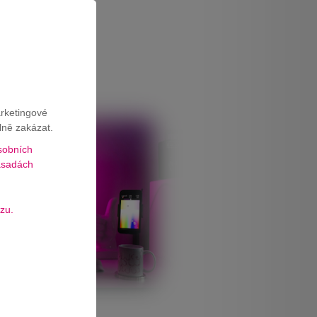
V
arketingové
lně zakázat.
sobních
sadách
zu.