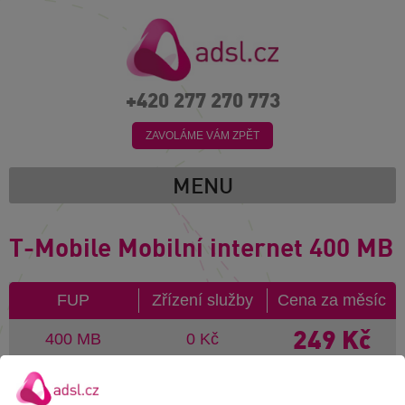
+420 277 270 773
ZAVOLÁME VÁM ZPĚT
MENU
T-Mobile Mobilní internet 400 MB
FUP
Zřízení služby
Cena za měsíc
249
Kč
400 MB
0 Kč
Objednejte rychleji