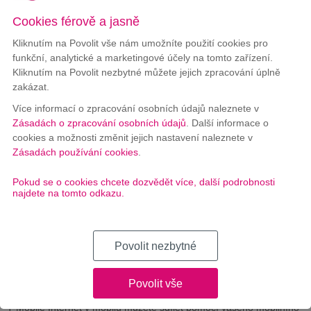
Novou službu si budete užívat
Cookies férově a jasně
do 3 pracovních dnů
OBJEDNAT
Kliknutím na Povolit vše nám umožníte použití cookies pro
funkční, analytické a marketingové účely na tomto zařízení.
Chcete poradit s výběrem?
Kliknutím na Povolit nezbytné můžete jejich zpracování úplně
zakázat.
Zavoláme vám zdarma zpět.
Více informací o zpracování osobních údajů naleznete v
Zásadách o zpracování osobních údajů
. Další informace o
cookies a možnosti změnit jejich nastavení naleznete v
Zásadách používání cookies
.
Popis a výhody služby T-Mobile Mobilní
Pokud se o cookies chcete dozvědět více, další podrobnosti
internet 400 MB
najdete na tomto odkazu.
Popis služby
Technické parametry
Povolit nezbytné
T-Mobile Mobilní internet 400 MB
využijete pro častější používání
internetu, posílání e-mailů nebo sledování Facebooku s vašim
Povolit vše
chytrým mobilním telefonem.
T-Mobile Internet v mobilu můžete sdílet pomocí vašeho mobilního