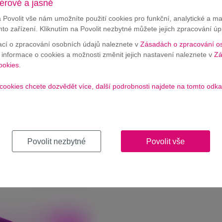
érově a jasně
a Povolit vše nám umožníte použití cookies pro funkční, analytické a m
mto zařízení. Kliknutím na Povolit nezbytné můžete jejich zpracování úp
ací o zpracování osobních údajů naleznete v
Zásadách o zpracování o
í informace o cookies a možnosti změnit jejich nastavení naleznete v
Zá
ookies
.
cookies chcete dozvědět více, další podrobnosti najdete na tomto odka
e, Islandu, Lichtenštejnska
át SMS
bez dalších poplatků
.
B dat a s balíčkem 2XL pak 68 GB.
 NEOMEZENĚ
Povolit nezbytné
Povolit vše