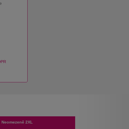
e
DPR
Neomezeně 2XL