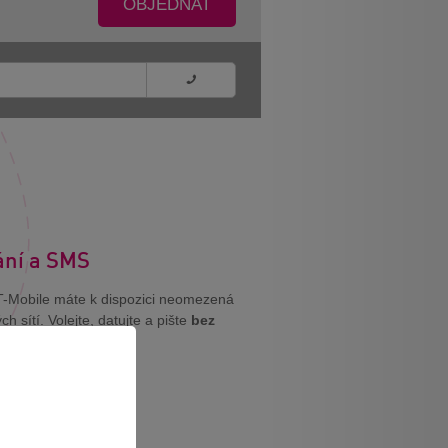
OBJEDNAT
ání a SMS
-Mobile máte k dispozici neomezená
h sítí. Volejte, datujte a pište
bez
ků
!
 TARIF