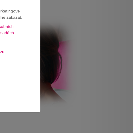
arketingové
lně zakázat.
sobních
sadách
zu.