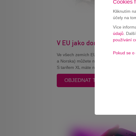
Cookies f
Kliknutím n
účely na to
Více inform
údajů
. Dalš
používání c
V EU jako doma
Pokud se o 
Ve všech zemích EU (včetně Velké Británi
a Norska) můžete neomezeně volat i ps
S tarifem XL máte navíc k dispozici 59 G
OBJEDNAT TARIF T-MOBILE