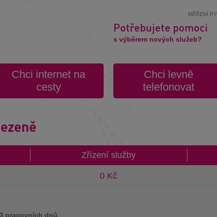
MĚŘENÍ R
Potřebujete pomoci
s výběrem nových služeb?
Chci internet na
Chci levně
cesty
telefonovat
mezeně
Zřízení služby
0 Kč
 3 pracovních dnů