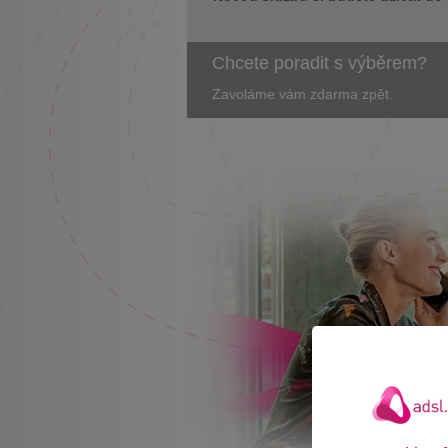
Chcete poradit s výběrem?
Zavoláme vám zdarma zpět.