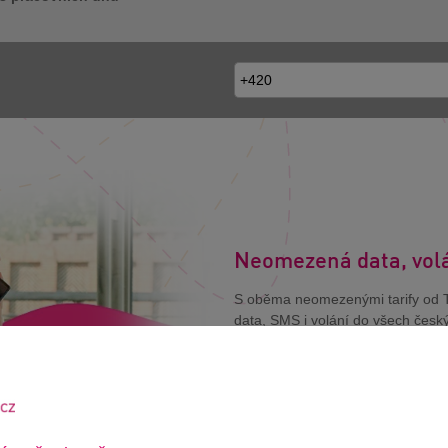
Neomezená data, vol
S oběma neomezenými tarify od T
data, SMS i volání do všech českýc
omezení
a
bez skrytých poplat
OBJEDNAT NEOMEZENÝ