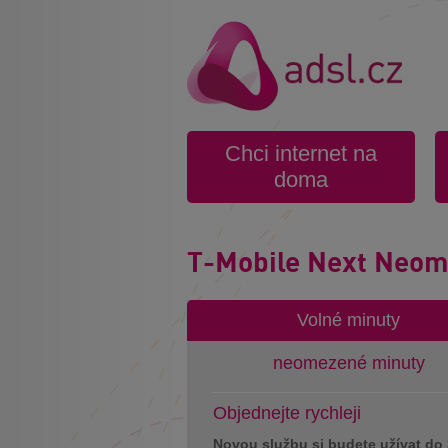
Chci internet na
doma
T-Mobile Next Neo
Volné minuty
neomezené minuty
Objednejte rychleji
Novou službu si budete užívat do